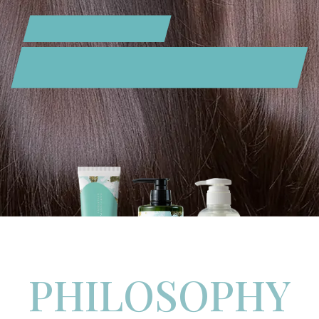
PHILOSOPHY
直塗り美容液シャンプー