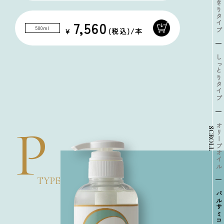
すっきりタイプ
7,560
500ml
しっとりタイプ
P
オリーブオイル
SCROLL
TYPE
バルサミコ酢