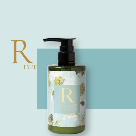
R
TYPE