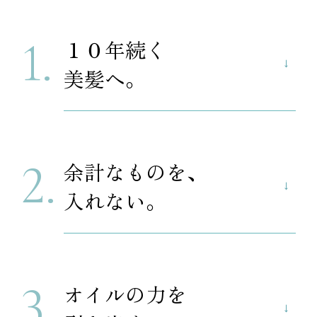
[チェントンツェ]シリーズ
１０年続く
商品を見る
美髪へ。
定期購入なら
1本2,200円～(1本あたり)
企画・販売 株式会社味とサイエンス
余計なものを、
入れない。
オイルの力を