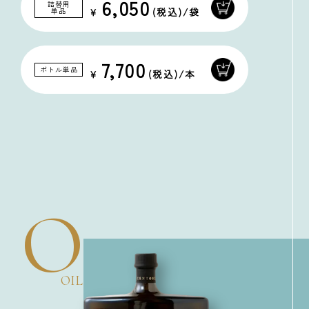
6,050
詰替用
単品
7,700
ボトル単品
O
OIL